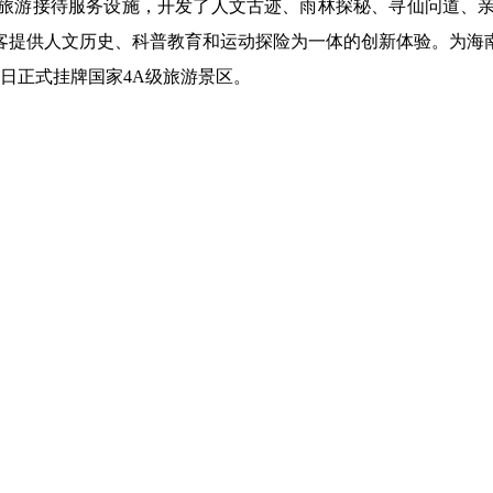
旅游接待服务设施，开发了人文古迹、雨林探秘、寻仙问道、亲子
客提供人文历史、科普教育和运动探险为一体的创新体验。为海
6日正式挂牌国家4A级旅游景区。