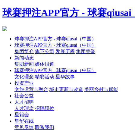
球赛押注APP官方 - 球赛qius
球赛押注APP官方 - 球赛qiusai（中国）
球赛押注APP官方 - 球赛qiusai（中国）
集团简介
旗下公司
发展历程
集团荣誉
新闻动态
集团新闻
媒体报道
球赛押注APP官方 - 球赛qiusai（中国）
文化理念
精彩活动
星华故事
投资产业
文旅运营与融合
城市更新与改造
美丽乡村与赋能
社会公益
人才招聘
人才理念
招聘职位
星籍会
星华在线
意见反馈
联系我们