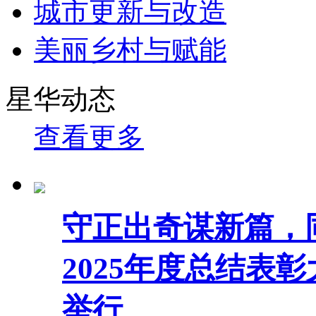
城市更新与改造
美丽乡村与赋能
星华动态
查看更多
守正出奇谋新篇，同
2025年度总结表彰
举行