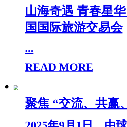
山海奇遇 青春星华 |
国国际旅游交易会
...
READ MORE
聚焦 “交流、共赢
2025年9月1日，由球