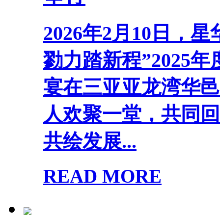
2026年2月10日
勠力踏新程”2025
宴在三亚亚龙湾华邑
人欢聚一堂，共同回
共绘发展...
READ MORE