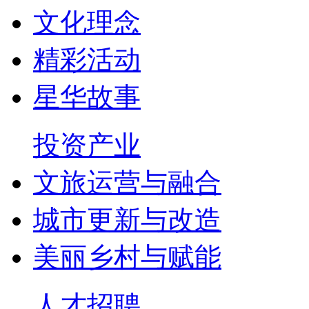
文化理念
精彩活动
星华故事
投资产业
文旅运营与融合
城市更新与改造
美丽乡村与赋能
人才招聘