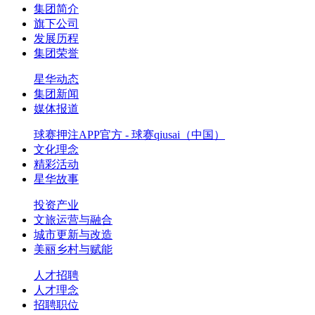
集团简介
旗下公司
发展历程
集团荣誉
星华动态
集团新闻
媒体报道
球赛押注APP官方 - 球赛qiusai（中国）
文化理念
精彩活动
星华故事
投资产业
文旅运营与融合
城市更新与改造
美丽乡村与赋能
人才招聘
人才理念
招聘职位