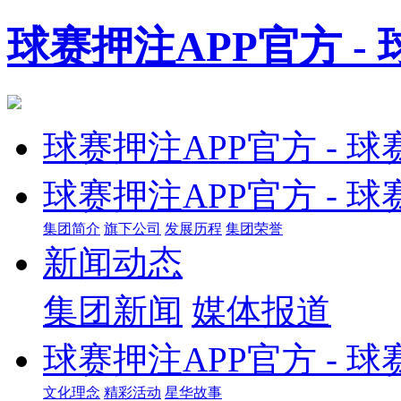
球赛押注APP官方 - 
球赛押注APP官方 - 球赛
球赛押注APP官方 - 球赛
集团简介
旗下公司
发展历程
集团荣誉
新闻动态
集团新闻
媒体报道
球赛押注APP官方 - 球赛
文化理念
精彩活动
星华故事