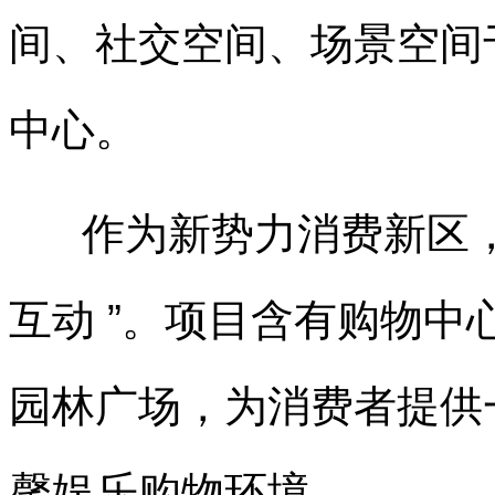
间、社交空间、场景空间
中心。
作为新势力消费新区，商
互动 ”。项目含有购物
园林广场，为消费者提供
馨娱乐购物环境。