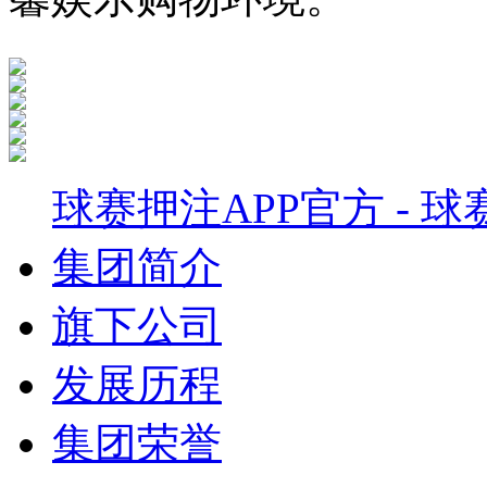
球赛押注APP官方 - 球赛
集团简介
旗下公司
发展历程
集团荣誉