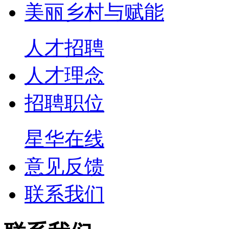
美丽乡村与赋能
人才招聘
人才理念
招聘职位
星华在线
意见反馈
联系我们