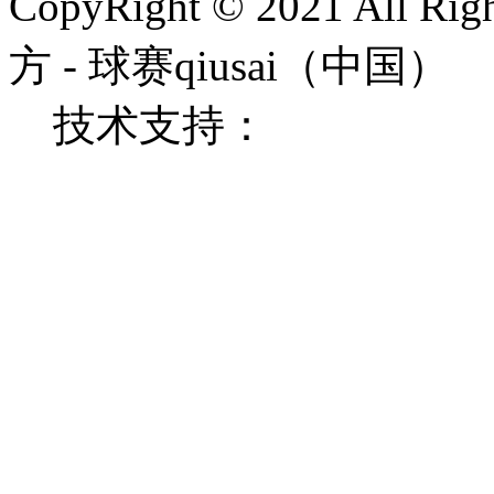
CopyRight © 2021 All 
方 - 球赛qiusai（中国
技术支持：