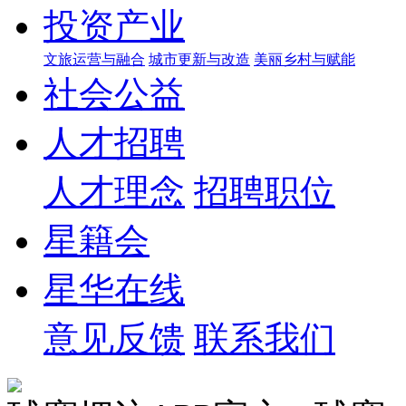
投资产业
文旅运营与融合
城市更新与改造
美丽乡村与赋能
社会公益
人才招聘
人才理念
招聘职位
星籍会
星华在线
意见反馈
联系我们