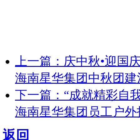
上一篇：庆中秋•迎国庆
海南星华集团中秋团建
下一篇：“成就精彩自我
海南星华集团员工户外
返回