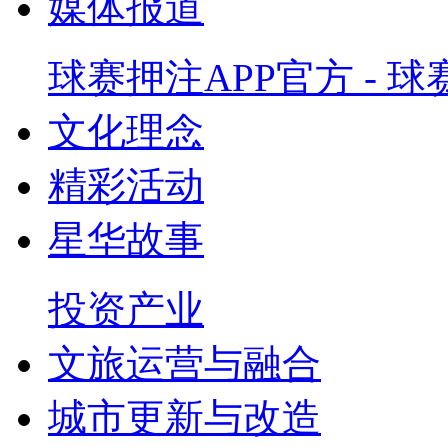
媒体报道
球赛押注APP官方 - 球赛
文化理念
精彩活动
星华故事
投资产业
文旅运营与融合
城市更新与改造