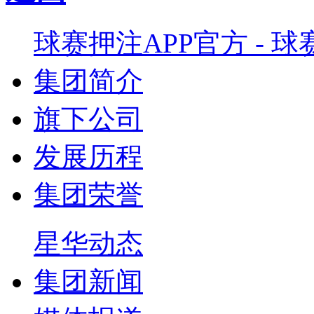
球赛押注APP官方 - 球赛
集团简介
旗下公司
发展历程
集团荣誉
星华动态
集团新闻