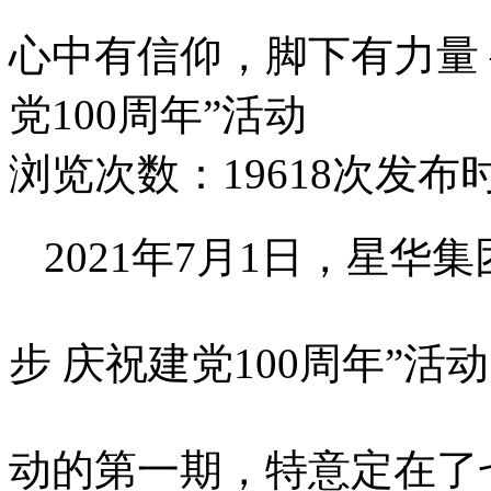
心中有信仰，脚下有力量 
党100周年”活动
浏览次数：19618次
发布时间
2021年7月1日，星华
步 庆祝建党100周年”活
动的第一期，特意定在了